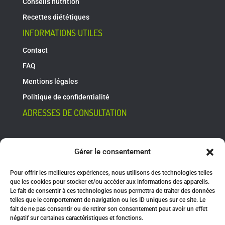
Conseils nutrition
Recettes diététiques
INFORMATIONS UTILES
Contact
FAQ
Mentions légales
Politique de confidentialité
ADRESSES DE CONSULTATION
Rue du Huit Mai 27
Gérer le consentement
4400 Flémalle
Pour offrir les meilleures expériences, nous utilisons des technologies telles
Rue Hubble 7
que les cookies pour stocker et/ou accéder aux informations des appareils.
4031 Angleur
Le fait de consentir à ces technologies nous permettra de traiter des données
telles que le comportement de navigation ou les ID uniques sur ce site. Le
fait de ne pas consentir ou de retirer son consentement peut avoir un effet
négatif sur certaines caractéristiques et fonctions.