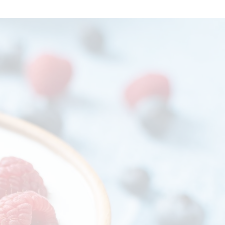
PRISE DE RV EN LIGNE
GSM : +32498830600
CONSEILS NUTRITION
RECETTES
CONTACT