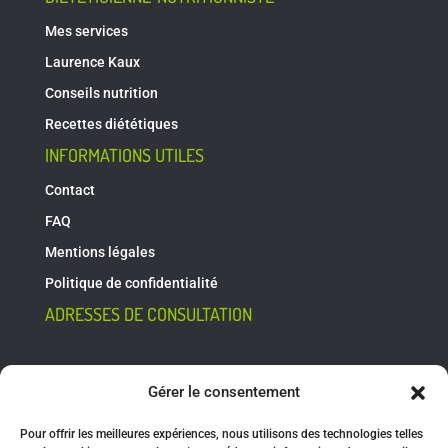
Mes services
Laurence Kaux
Conseils nutrition
Recettes diététiques
INFORMATIONS UTILES
Contact
FAQ
Mentions légales
Politique de confidentialité
ADRESSES DE CONSULTATION
Rue du Huit Mai 27
Gérer le consentement
4400 Flémalle
Pour offrir les meilleures expériences, nous utilisons des technologies telles
Rue Hubble 7