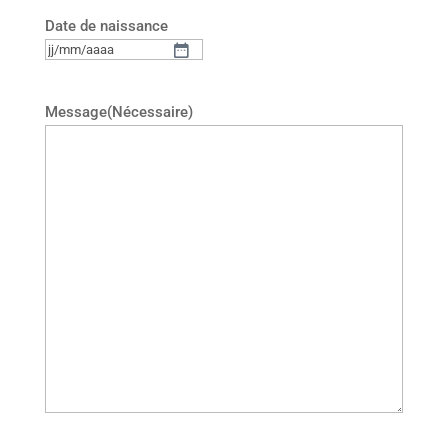
Date de naissance
JJ
slash
MM
Message
(Nécessaire)
slash
AAAA